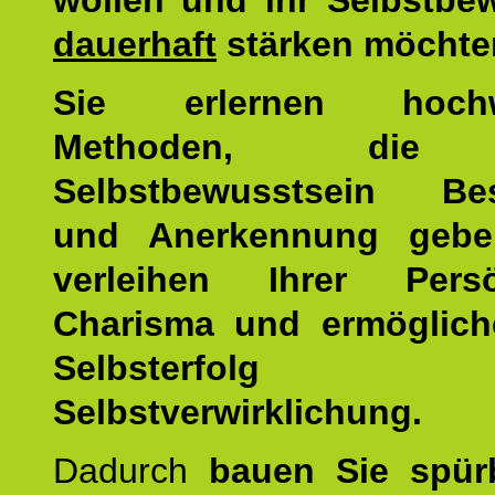
wollen und ihr Selbstbe
dauerhaft
stärken möchte
Sie erlernen hochw
Methoden, die 
Selbstbewusstsein Bes
und Anerkennung gebe
verleihen Ihrer Persön
Charisma und ermöglich
Selbsterfol
Selbstverwirklichung.
Dadurch
bauen Sie spür