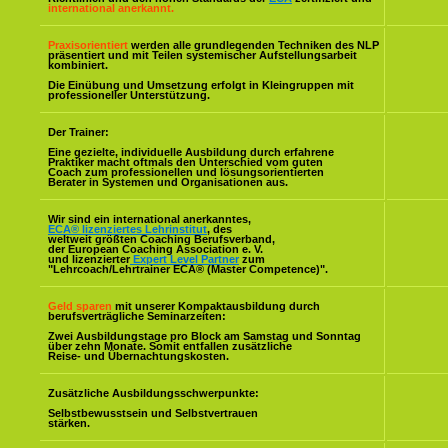
international anerkannt.
Praxisorientiert
werden alle grundlegenden Techniken des NLP
präsentiert und mit Teilen systemischer Aufstellungsarbeit
kombiniert.
Die Einübung und Umsetzung erfolgt in Kleingruppen mit
professioneller Unterstützung.
Der Trainer:
Eine gezielte, individuelle Ausbildung durch erfahrene
Praktiker macht oftmals den Unterschied vom guten
Coach zum professionellen und lösungsorientierten
Berater in Systemen und Organisationen aus.
Wir sind ein international anerkanntes,
ECA® lizenziertes Lehrinstitut
, des
weltweit größten Coaching Berufsverband,
der European Coaching Association e. V.
und lizenzierter
Expert Level Partner
zum
"Lehrcoach/Lehrtrainer ECA® (Master Competence)".
Geld sparen
mit unserer Kompaktausbildung durch
berufsverträgliche Seminarzeiten:
Zwei Ausbildungstage pro Block am Samstag und Sonntag
über zehn Monate. Somit entfallen zusätzliche
Reise- und Übernachtungskosten.
Zusätzliche Ausbildungsschwerpunkte:
Selbstbewusstsein und Selbstvertrauen
stärken.