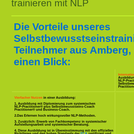
trainieren mit NLP
Die Vorteile unseres
Selbstbewusstseinstraini
Teilnehmer aus Amberg, 
einen Blick:
Internati
Ausbildu
NLP-Pract
Selbstbe
Practitio
Vierfacher Nutzen
in einer Ausbildung:
1. Ausbildung mit Diplomierung zum systemischen
NLP-Practitioner® plus Selbstbewusstseins-Coach
Practitioner® und Business-Coach.
2.Das Erlernen hoch wirkungsvoller NLP-Methoden.
3. Zusätzlich: Erwerb von Fachkompetenz in systemischer
Aufstellungsarbeit und systemischer Beratung.
4. Diese Ausbildung ist in Übereinstimmung mit den offiziellen
Richtlinien und den hohen Standards der
ECA
zertifiziert und