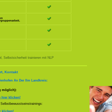
ion
rgruppenarbeit.
, Selbstsicherheit trainieren mit NLP
t, Kontakt
fenhofen An Der Ilm Landkreis:
g möglich):
e hier klicken!
Selbstbewusstseinstrainings:
r klicken!