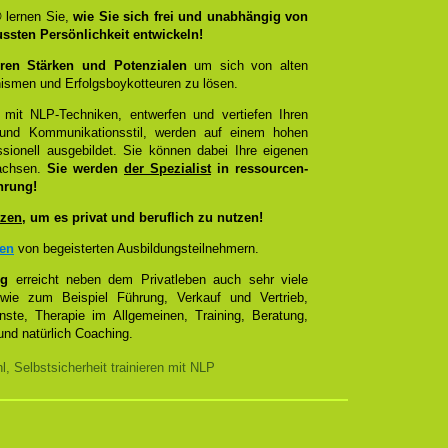
®
lernen Sie,
wie Sie sich frei und unabhängig von
ussten Persönlichkeit entwickeln!
ren Stärken und Potenzialen
um sich von alten
smen und Erfolgsboykotteuren zu lösen.
 mit NLP-Techniken, entwerfen und vertiefen Ihren
- und Kommunikationsstil, werden auf einem hohen
sionell ausgebildet. Sie können dabei Ihre eigenen
wachsen.
Sie werden
der Spezialist
in ressourcen-
hrung!
zen
, um es privat und beruflich zu nutzen!
zen
von begeisterten Ausbildungsteilnehmern.
ng
erreicht neben dem Privatleben auch sehr viele
 wie zum Beispiel Führung, Verkauf und Vertrieb,
enste, Therapie im Allgemeinen, Training, Beratung,
nd natürlich Coaching.
, Selbstsicherheit trainieren mit NLP