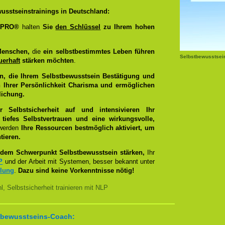
usstseinstrainings in Deutschland:
g PRO®
halten
Sie
den Schlüssel
zu Ihrem hohen
Menschen,
die
ein selbstbestimmtes Leben führen
Selbstbewusstsei
uerhaft
stärken möchten
.
n, die Ihrem Selbstbewusstsein Bestätigung und
 Ihrer Persönlichkeit Charisma und ermöglichen
lichung.
Selbstsicherheit auf und intensivieren Ihr
tiefes Selbstvertrauen und eine wirkungsvolle,
 werden
Ihre Ressourcen bestmöglich aktiviert, um
tieren.
dem Schwerpunkt Selbstbewusstsein stärken,
Ihr
P
und der Arbeit mit Systemen, besser bekannt unter
llung
.
Dazu sind keine Vorkenntnisse nötig!
, Selbstsicherheit trainieren mit NLP
bstbewusstseins-Coach: