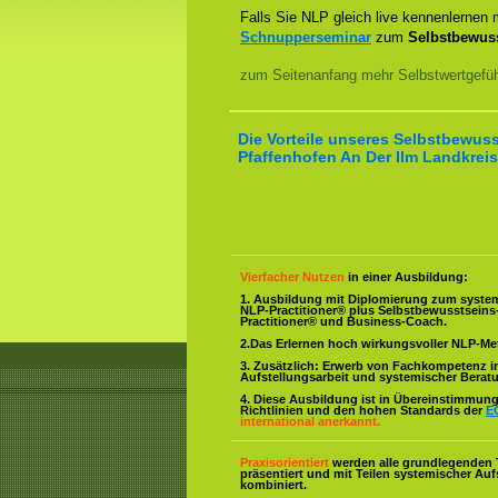
Falls Sie NLP gleich live kennenlernen
Schnupperseminar
zum
Selbstbewuss
zum Seitenanfang mehr Selbstwertgefühl
Die Vorteile unseres Selbstbewuss
Pfaffenhofen An Der Ilm Landkreis,
Vierfacher Nutzen
in einer Ausbildung:
1. Ausbildung mit Diplomierung zum syste
NLP-Practitioner® plus Selbstbewusstsein
Practitioner® und Business-Coach.
2.Das Erlernen hoch wirkungsvoller NLP-M
3. Zusätzlich: Erwerb von Fachkompetenz i
Aufstellungsarbeit und systemischer Berat
4. Diese Ausbildung ist in Übereinstimmung 
Richtlinien und den hohen Standards der
E
international anerkannt.
Praxisorientiert
werden alle grundlegenden 
präsentiert und mit Teilen systemischer Auf
kombiniert.