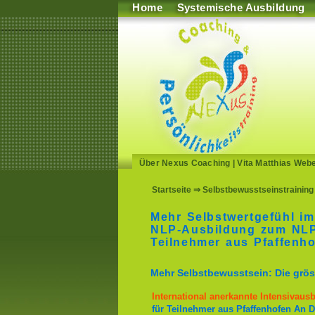
Home
Systemische Ausbildung
Über Nexus Coaching
|
Vita Matthias Web
Startseite
⇒ Selbstbewusstseinstraining 
Mehr Selbstwertgefühl im
NLP-Ausbildung zum NLP-
Teilnehmer aus Pfaffenho
Mehr Selbstbewusstsein: Die gröss
International anerkannte Intensivaus
für Teilnehmer aus Pfaffenhofen An D