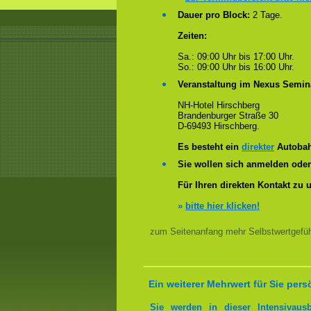
Dauer pro Block:
2 Tage.
Zeiten:
Sa.: 09:00 Uhr bis 17:00 Uhr.
So.: 09:00 Uhr bis 16:00 Uhr.
Veranstaltung im Nexus Semin
NH-Hotel Hirschberg
Brandenburger Straße 30
D-69493 Hirschberg.
Es besteht ein
direkter
Autobah
Sie wollen sich anmelden ode
Für Ihren direkten Kontakt zu 
»
bitte hier klicken!
zum Seitenanfang mehr Selbstwertgefühl
Ein weiterer Mehrwert für Sie pers
Sie werden in dieser Intensivaus