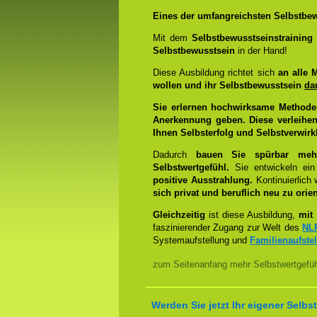
Eines der umfangreichsten Selbstbew
Mit dem
Selbstbewusstseinstrainin
Selbstbewusstsein
in der Hand!
Diese Ausbildung richtet sich
an alle 
wollen und ihr Selbstbewusstsein
da
Sie erlernen hochwirksame Methode
Anerkennung geben. Diese verleihen
Ihnen Selbsterfolg und Selbstverwirk
Dadurch
bauen Sie spürbar mehr 
Selbstwertgefühl.
Sie entwickeln ein
positive Ausstrahlung.
Kontinuierlich
sich privat und beruflich neu zu orien
Gleichzeitig
ist diese Ausbildung,
mit 
faszinierender Zugang zur Welt des
NL
Systemaufstellung und
Familienaufste
zum Seitenanfang mehr Selbstwertgefühl
Werden Sie jetzt Ihr eigener Sel