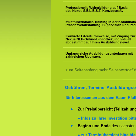
Professionelle Weiterbildung auf Basis
des Nexus S.E.L.B.S.T. Konzeptes
®
.
Multifunktionales Training in der Kombinat
Präsenzveranstaltung, Supervision und Pee
Konkrete Literaturhinweise, mit Zugang zur
Nexus NLP-Online-Bibliothek, individuell
abgestimmt auf Ihren Ausbildungslevel.
Umfangreiche Ausbildungsunterlagen mit
zahlreichen Übungen.
zum Seitenanfang mehr Selbstwertgefühl
Gebühren, Termine, Ausbildungsor
für Interessenten aus dem Raum Pfaf
Zur Preisübersicht (Teilzahlun
»
Infos zu Ihrer Investition bitt
Beginn und Ende
des nächsten 
»
zur Terminübersicht bitte hie