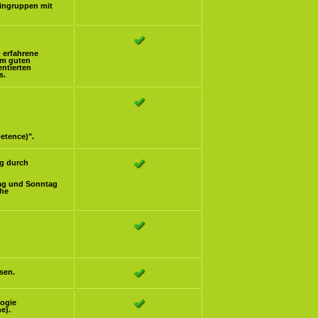
eingruppen mit
h erfahrene
om guten
ntierten
s.
etence)".
g durch
ag und Sonntag
che
sen.
logie
e).