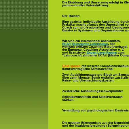
Die Einübung und Umsetzung erfolgt in Kl
professioneller Unterstützung.
Der Trainer:
Eine gezielte, individuelle Ausbildung durc
Praktiker macht oftmals den Unterschied v
Coach zum professionellen und lösungsorie
Berater in Systemen und Organisationen au
Wir sind ein international anerkanntes,
ECA® lizenziertes Lehrinstitut
, des
weltweit größten Coaching Berufsverband,
der European Coaching Association e. V.
und lizenzierter
Expert Level Partner
zum
"Lehrcoach/Lehrtrainer ECA® (Master Comp
Geld sparen
mit unserer Kompaktausbildun
berufsverträgliche Seminarzeiten:
Zwei Ausbildungstage pro Block am Samst
über zehn Monate. Somit entfallen zusätzli
Reise- und Übernachtungskosten.
Zusätzliche Ausbildungsschwerpunkte:
Selbstbewusstsein und Selbstvertrauen
stärken.
Vermittlung von psychologischem Basiswis
Die neusten Erkenntnisse aus der Neurobio
und der Intuitionsforschung (Spiegelneuron