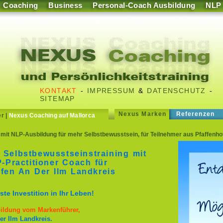
Coaching
Business
Personal-Coach Ausbildung
NLP
KONTAKT
-
IMPRESSUM
&
DATENSCHUTZ
-
SITEMAP
Nexus Marken
Referenzen
er
|
Nexus Coaching auf Mallorca
mit NLP-Ausbildung für mehr Selbstbewusstsein, für Teilnehmer aus Pfaffenho
 Selbstbewusstseinstraining mit
Practitioner Coach für
fen An Der Ilm Landkreis
te Investition in Ihr Leben!
bildung vom Markenführer,
er Ilm Landkreis.