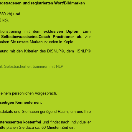
getragenen und registrierten Wort/Bildmarken
850 kb)
und
 kb).
ationstraining mit dem
exklusiven Diplom zum
d
Selbstbewusstseins-Coach Practitioner ab.
Zur
rhalten Sie unsere Markenurkunden in Kopie.
timmung mit den Kriterien des DISNLP®, dem IISNLP®
, Selbstsicherheit trainieren mit NLP
n einem persönlichen Vorgespräch.
seitigen Kennenlernen:
ngsdetails und Sie haben genügend Raum, um uns Ihre
teressenten kostenfrei
und findet nach individueller
itte planen Sie dazu ca. 60 Minuten Zeit ein.