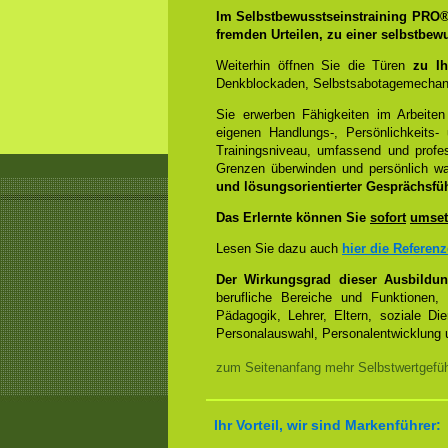
Im Selbstbewusstseinstraining PRO
fremden Urteilen, zu einer selbstbew
Weiterhin öffnen Sie die Türen
zu Ih
Denkblockaden, Selbstsabotagemechani
Sie erwerben Fähigkeiten im Arbeiten
eigenen Handlungs-, Persönlichkeits
Trainingsniveau, umfassend und profes
Grenzen überwinden und persönlich 
und lösungsorientierter Gesprächsfü
Das Erlernte können Sie
sofort
umset
Lesen Sie dazu auch
hier die Referen
Der Wirkungsgrad dieser Ausbildu
berufliche Bereiche und Funktionen,
Pädagogik, Lehrer, Eltern, soziale Di
Personalauswahl, Personalentwicklung u
zum Seitenanfang mehr Selbstwertgefühl
Ihr Vorteil, wir sind Markenführer: