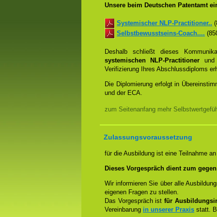
Unsere beim Deutschen Patentamt ein
Systemischer NLP-Practitioner..
(
Selbstbewusstseins-Coach....
(850
Deshalb schließt dieses Kommunik
systemischen NLP-Practitioner
un
Verifizierung Ihres Abschlussdiploms e
Die Diplomierung erfolgt in Übereins
und der ECA.
zum Seitenanfang mehr Selbstwertgefühl
Zulassungsvoraussetzung
für die Ausbildung ist eine Teilnahme a
Dieses Vorgespräch dient zum gegen
Wir informieren Sie über alle Ausbildu
eigenen Fragen zu stellen.
Das Vorgespräch ist
für Ausbildungsin
Vereinbarung
in unserer Praxis
statt. B