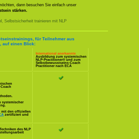
 möchten, dann besuchen Sie einfach unser
tsein stärken.
, Selbstsicherheit trainieren mit NLP
tseinstrainings, für Teilnehmer aus
 auf einen Blick:
International anerkannte
Ausbildung zum systemischen
NLP-Practitioner
® und zum
Selbstbewusstseins-Coach
Practitioner nach
ECA
mischen
s-Coach
ethoden.
n systemischer
ung.
mit den offiziellen
CA
zertifiziert und
Techniken des NLP
stellungsarbeit