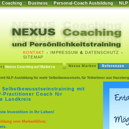
Coaching
Business
Personal-Coach Ausbildung
NLP
KONTAKT
-
IMPRESSUM
&
DATENSCHUTZ
-
SITEMAP
Nexus Marken
Referenzen
er
|
Nexus Coaching auf Mallorca
mit NLP-Ausbildung für mehr Selbstbewusstsein, für Teilnehmer aus Hassberg
 Selbstbewusstseinstraining mit
Practitioner Coach für
e Landkreis
te Investition in Ihr Leben!
bildung vom Markenführer,
eis.