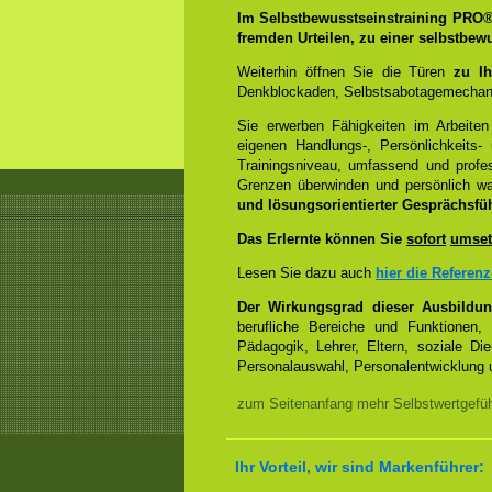
Im Selbstbewusstseinstraining PRO
fremden Urteilen, zu einer selbstbew
Weiterhin öffnen Sie die Türen
zu Ih
Denkblockaden, Selbstsabotagemechani
Sie erwerben Fähigkeiten im Arbeiten
eigenen Handlungs-, Persönlichkeits
Trainingsniveau, umfassend und profes
Grenzen überwinden und persönlich 
und lösungsorientierter Gesprächsfü
Das Erlernte können Sie
sofort
umset
Lesen Sie dazu auch
hier die Referen
Der Wirkungsgrad dieser Ausbildu
berufliche Bereiche und Funktionen,
Pädagogik, Lehrer, Eltern, soziale Di
Personalauswahl, Personalentwicklung u
zum Seitenanfang mehr Selbstwertgefühl
Ihr Vorteil, wir sind Markenführer: