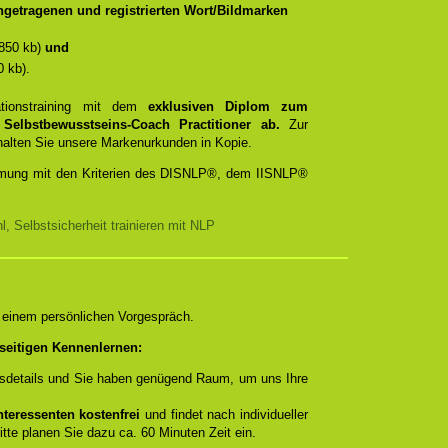
getragenen und registrierten Wort/Bildmarken
850 kb)
und
 kb).
ationstraining mit dem
exklusiven Diplom zum
d
Selbstbewusstseins-Coach Practitioner ab.
Zur
rhalten Sie unsere Markenurkunden in Kopie.
timmung mit den Kriterien des DISNLP®, dem IISNLP®
, Selbstsicherheit trainieren mit NLP
n einem persönlichen Vorgespräch.
seitigen Kennenlernen:
ngsdetails und Sie haben genügend Raum, um uns Ihre
teressenten kostenfrei
und findet nach individueller
itte planen Sie dazu ca. 60 Minuten Zeit ein.