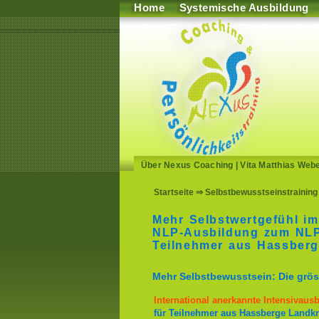
Home
Systemische Ausbildung
Über Nexus Coaching
|
Vita Matthias Web
Startseite
⇒ Selbstbewusstseinstraining 
Mehr Selbstwertgefühl im
NLP-Ausbildung zum NLP-
Teilnehmer aus Hassberg
Mehr Selbstbewusstsein: Die gröss
International anerkannte Intensivaus
für Teilnehmer aus Hassberge Landkr