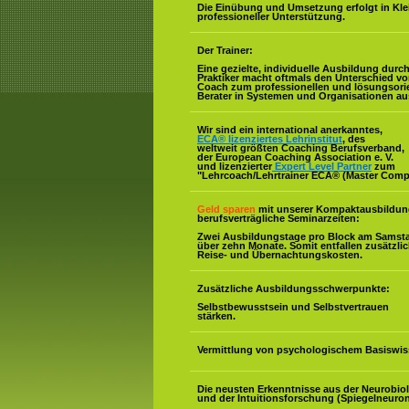
Die Einübung und Umsetzung erfolgt in Kl
professioneller Unterstützung.
Der Trainer:
Eine gezielte, individuelle Ausbildung durc
Praktiker macht oftmals den Unterschied v
Coach zum professionellen und lösungsorie
Berater in Systemen und Organisationen au
Wir sind ein international anerkanntes,
ECA® lizenziertes Lehrinstitut
, des
weltweit größten Coaching Berufsverband,
der European Coaching Association e. V.
und lizenzierter
Expert Level Partner
zum
"Lehrcoach/Lehrtrainer ECA® (Master Comp
Geld sparen
mit unserer Kompaktausbildun
berufsverträgliche Seminarzeiten:
Zwei Ausbildungstage pro Block am Samst
über zehn Monate. Somit entfallen zusätzli
Reise- und Übernachtungskosten.
Zusätzliche Ausbildungsschwerpunkte:
Selbstbewusstsein und Selbstvertrauen
stärken.
Vermittlung von psychologischem Basiswis
Die neusten Erkenntnisse aus der Neurobio
und der Intuitionsforschung (Spiegelneuron