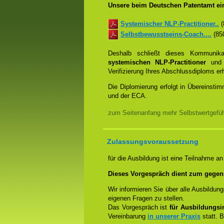
Unsere beim Deutschen Patentamt ein
Systemischer NLP-Practitioner..
(
Selbstbewusstseins-Coach....
(850
Deshalb schließt dieses Kommunik
systemischen NLP-Practitioner
un
Verifizierung Ihres Abschlussdiploms e
Die Diplomierung erfolgt in Übereins
und der ECA.
zum Seitenanfang mehr Selbstwertgefühl
Zulassungsvoraussetzung
für die Ausbildung ist eine Teilnahme a
Dieses Vorgespräch dient zum gegen
Wir informieren Sie über alle Ausbildu
eigenen Fragen zu stellen.
Das Vorgespräch ist
für Ausbildungsin
Vereinbarung
in unserer Praxis
statt. B