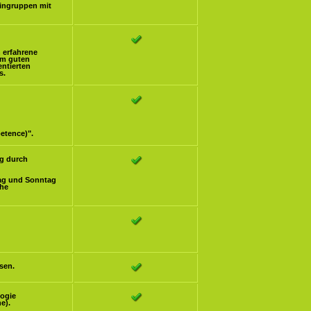
eingruppen mit
h erfahrene
om guten
ntierten
s.
etence)".
g durch
ag und Sonntag
che
sen.
logie
e).