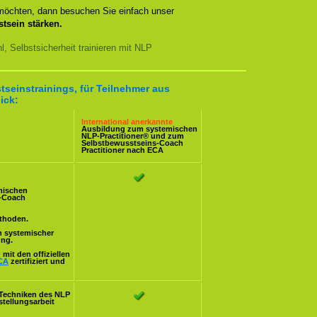
 möchten, dann besuchen Sie einfach unser
tsein stärken.
, Selbstsicherheit trainieren mit NLP
tseinstrainings, für Teilnehmer aus
ick:
International anerkannte
Ausbildung zum systemischen
NLP-Practitioner
® und zum
Selbstbewusstseins-Coach
Practitioner nach
ECA
mischen
s-Coach
ethoden.
n systemischer
ung.
mit den offiziellen
CA
zertifiziert und
Techniken des NLP
stellungsarbeit