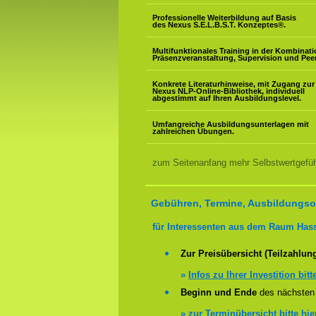
Professionelle Weiterbildung auf Basis
des Nexus S.E.L.B.S.T. Konzeptes
®
.
Multifunktionales Training in der Kombinat
Präsenzveranstaltung, Supervision und Pee
Konkrete Literaturhinweise, mit Zugang zur
Nexus NLP-Online-Bibliothek, individuell
abgestimmt auf Ihren Ausbildungslevel.
Umfangreiche Ausbildungsunterlagen mit
zahlreichen Übungen.
zum Seitenanfang mehr Selbstwertgefühl
Gebühren, Termine, Ausbildungsor
für Interessenten aus dem Raum Has
Zur Preisübersicht (Teilzahlun
»
Infos zu Ihrer Investition bitt
Beginn und Ende
des nächsten 
»
zur Terminübersicht bitte hie