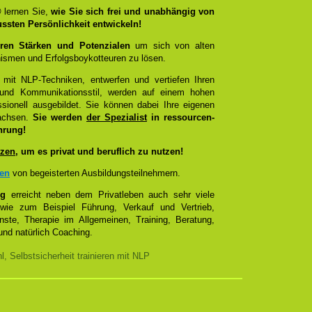
®
lernen Sie,
wie Sie sich frei und unabhängig von
ussten Persönlichkeit entwickeln!
ren Stärken und Potenzialen
um sich von alten
smen und Erfolgsboykotteuren zu lösen.
 mit NLP-Techniken, entwerfen und vertiefen Ihren
- und Kommunikationsstil, werden auf einem hohen
sionell ausgebildet. Sie können dabei Ihre eigenen
wachsen.
Sie werden
der Spezialist
in ressourcen-
hrung!
zen
, um es privat und beruflich zu nutzen!
zen
von begeisterten Ausbildungsteilnehmern.
ng
erreicht neben dem Privatleben auch sehr viele
 wie zum Beispiel Führung, Verkauf und Vertrieb,
enste, Therapie im Allgemeinen, Training, Beratung,
nd natürlich Coaching.
, Selbstsicherheit trainieren mit NLP