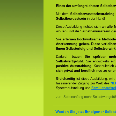
Eines der umfangreichsten Selbstbew
Mit dem
Selbstbewusstseinstrainin
Selbstbewusstsein
in der Hand!
Diese Ausbildung richtet sich
an alle 
wollen und ihr Selbstbewusstsein
da
Sie erlernen hochwirksame Methode
Anerkennung geben. Diese verleihen
Ihnen Selbsterfolg und Selbstverwirk
Dadurch
bauen Sie spürbar mehr 
Selbstwertgefühl.
Sie entwickeln ein
positive Ausstrahlung.
Kontinuierlich
sich privat und beruflich neu zu orien
Gleichzeitig
ist diese Ausbildung,
mit 
faszinierender Zugang zur Welt des
NL
Systemaufstellung und
Familienaufste
zum Seitenanfang mehr Selbstwertgefühl
Werden Sie jetzt Ihr eigener Sel