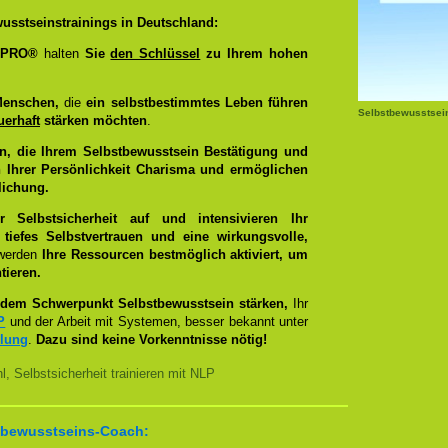
usstseinstrainings in Deutschland:
g PRO®
halten
Sie
den Schlüssel
zu Ihrem hohen
Menschen,
die
ein selbstbestimmtes Leben führen
Selbstbewusstsei
uerhaft
stärken möchten
.
n, die Ihrem Selbstbewusstsein Bestätigung und
 Ihrer Persönlichkeit Charisma und ermöglichen
lichung.
Selbstsicherheit auf und intensivieren Ihr
tiefes Selbstvertrauen und eine wirkungsvolle,
 werden
Ihre Ressourcen bestmöglich aktiviert, um
tieren.
dem Schwerpunkt Selbstbewusstsein stärken,
Ihr
P
und der Arbeit mit Systemen, besser bekannt unter
llung
.
Dazu sind keine Vorkenntnisse nötig!
, Selbstsicherheit trainieren mit NLP
bstbewusstseins-Coach: