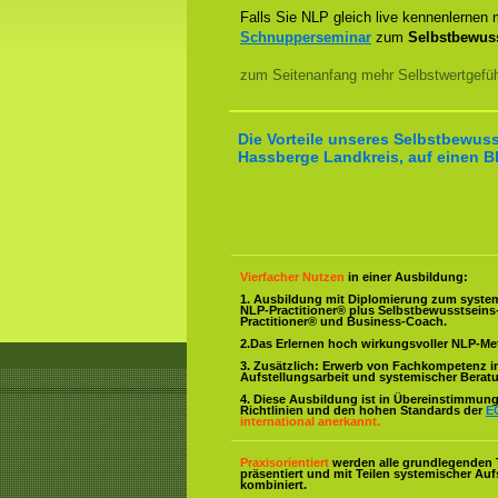
Falls Sie NLP gleich live kennenlernen
Schnupperseminar
zum
Selbstbewuss
zum Seitenanfang mehr Selbstwertgefühl
Die Vorteile unseres Selbstbewuss
Hassberge Landkreis, auf einen Bl
Vierfacher Nutzen
in einer Ausbildung:
1. Ausbildung mit Diplomierung zum syste
NLP-Practitioner® plus Selbstbewusstsein
Practitioner® und Business-Coach.
2.Das Erlernen hoch wirkungsvoller NLP-M
3. Zusätzlich: Erwerb von Fachkompetenz i
Aufstellungsarbeit und systemischer Berat
4. Diese Ausbildung ist in Übereinstimmung 
Richtlinien und den hohen Standards der
E
international anerkannt.
Praxisorientiert
werden alle grundlegenden 
präsentiert und mit Teilen systemischer Auf
kombiniert.