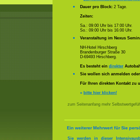
Dauer pro Block:
2 Tage.
Zeiten:
Sa.: 09:00 Uhr bis 17:00 Uhr.
So.: 09:00 Uhr bis 16:00 Uhr.
Veranstaltung im Nexus Semin
NH-Hotel Hirschberg
Brandenburger Straße 30
D-69493 Hirschberg.
Es besteht ein
direkter
Autobah
Sie wollen sich anmelden ode
Für Ihren direkten Kontakt zu 
»
bitte hier klicken!
zum Seitenanfang mehr Selbstwertgefühl
Ein weiterer Mehrwert für Sie pers
Sie werden in dieser Intensivaus