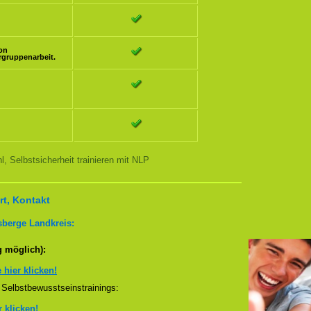
ion
rgruppenarbeit.
, Selbstsicherheit trainieren mit NLP
t, Kontakt
sberge Landkreis:
g möglich):
e hier klicken!
Selbstbewusstseinstrainings:
r klicken!