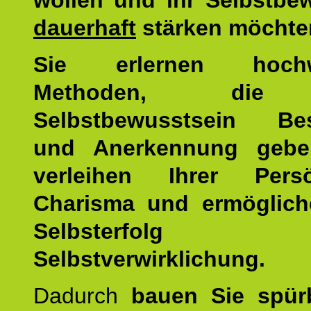
wollen und ihr Selbstbe
dauerhaft
stärken möchte
Sie erlernen hochw
Methoden, die 
Selbstbewusstsein Bes
und Anerkennung gebe
verleihen Ihrer Persön
Charisma und ermöglich
Selbsterfol
Selbstverwirklichung.
Dadurch
bauen Sie spür