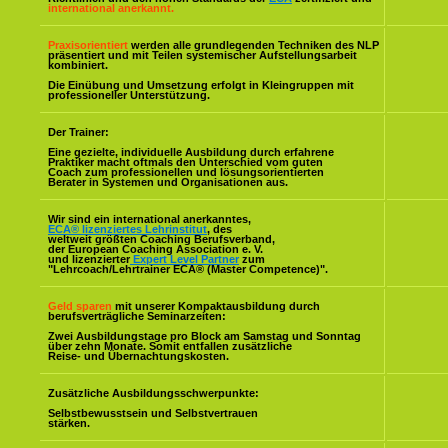
international anerkannt.
Praxisorientiert
werden alle grundlegenden Techniken des NLP
präsentiert und mit Teilen systemischer Aufstellungsarbeit
kombiniert.
Die Einübung und Umsetzung erfolgt in Kleingruppen mit
professioneller Unterstützung.
Der Trainer:
Eine gezielte, individuelle Ausbildung durch erfahrene
Praktiker macht oftmals den Unterschied vom guten
Coach zum professionellen und lösungsorientierten
Berater in Systemen und Organisationen aus.
Wir sind ein international anerkanntes,
ECA® lizenziertes Lehrinstitut
, des
weltweit größten Coaching Berufsverband,
der European Coaching Association e. V.
und lizenzierter
Expert Level Partner
zum
"Lehrcoach/Lehrtrainer ECA® (Master Competence)".
Geld sparen
mit unserer Kompaktausbildung durch
berufsverträgliche Seminarzeiten:
Zwei Ausbildungstage pro Block am Samstag und Sonntag
über zehn Monate. Somit entfallen zusätzliche
Reise- und Übernachtungskosten.
Zusätzliche Ausbildungsschwerpunkte:
Selbstbewusstsein und Selbstvertrauen
stärken.