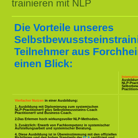
trainieren mit NLP
Die Vorteile unseres
Selbstbewusstseinstraini
Teilnehmer aus Forchhei
einen Blick:
Internati
Ausbildu
NLP-Pract
Selbstbe
Practitio
Vierfacher Nutzen
in einer Ausbildung:
1. Ausbildung mit Diplomierung zum systemischen
NLP-Practitioner® plus Selbstbewusstseins-Coach
Practitioner® und Business-Coach.
2.Das Erlernen hoch wirkungsvoller NLP-Methoden.
3. Zusätzlich: Erwerb von Fachkompetenz in systemischer
Aufstellungsarbeit und systemischer Beratung.
4. Diese Ausbildung ist in Übereinstimmung mit den offiziellen
Richtlinien und den hohen Standards der
ECA
zertifiziert und