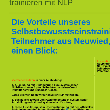
trainieren mit NLP
Die Vorteile unseres
Selbstbewusstseinstraini
Teilnehmer aus Neuwied,
einen Blick:
Internati
Ausbildu
NLP-Pract
Selbstbe
Practitio
Vierfacher Nutzen
in einer Ausbildung:
1. Ausbildung mit Diplomierung zum systemischen
NLP-Practitioner® plus Selbstbewusstseins-Coach
Practitioner® und Business-Coach.
2.Das Erlernen hoch wirkungsvoller NLP-Methoden.
3. Zusätzlich: Erwerb von Fachkompetenz in systemischer
Aufstellungsarbeit und systemischer Beratung.
4. Diese Ausbildung ist in Übereinstimmung mit den offiziellen
Richtlinien und den hohen Standards der
ECA
zertifiziert und