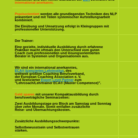
international anerkannt.
Praxisorientiert
werden alle grundlegenden Techniken des NLP
präsentiert und mit Teilen systemischer Aufstellungsarbeit
kombiniert.
Die Einübung und Umsetzung erfolgt in Kleingruppen mit
professioneller Unterstützung.
Der Trainer:
Eine gezielte, individuelle Ausbildung durch erfahrene
Praktiker macht oftmals den Unterschied vom guten
Coach zum professionellen und lösungsorientierten
Berater in Systemen und Organisationen aus.
Wir sind ein international anerkanntes,
ECA® lizenziertes Lehrinstitut
, des
weltweit größten Coaching Berufsverband,
der European Coaching Association e. V.
und lizenzierter
Expert Level Partner
zum
"Lehrcoach/Lehrtrainer ECA® (Master Competence)".
Geld sparen
mit unserer Kompaktausbildung durch
berufsverträgliche Seminarzeiten:
Zwei Ausbildungstage pro Block am Samstag und Sonntag
über zehn Monate. Somit entfallen zusätzliche
Reise- und Übernachtungskosten.
Zusätzliche Ausbildungsschwerpunkte:
Selbstbewusstsein und Selbstvertrauen
stärken.