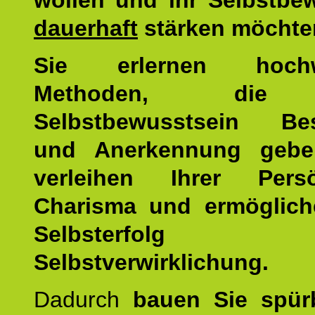
wollen und ihr Selbstbe
dauerhaft
stärken möchte
Sie erlernen hochw
Methoden, die 
Selbstbewusstsein Bes
und Anerkennung gebe
verleihen Ihrer Persön
Charisma und ermöglich
Selbsterfol
Selbstverwirklichung.
Dadurch
bauen Sie spür