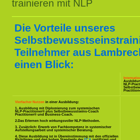
trainieren mit NLP
Die Vorteile unseres
Selbstbewusstseinstraini
Teilnehmer aus Lambrech
einen Blick:
Internati
Ausbildu
NLP-Pract
Selbstbe
Practitio
Vierfacher Nutzen
in einer Ausbildung:
1. Ausbildung mit Diplomierung zum systemischen
NLP-Practitioner® plus Selbstbewusstseins-Coach
Practitioner® und Business-Coach.
2.Das Erlernen hoch wirkungsvoller NLP-Methoden.
3. Zusätzlich: Erwerb von Fachkompetenz in systemischer
Aufstellungsarbeit und systemischer Beratung.
4. Diese Ausbildung ist in Übereinstimmung mit den offiziellen
Richtlinien und den hohen Standards der
ECA
zertifiziert und