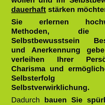
wollen und ihr Selbstbe
dauerhaft
stärken möchte
Sie erlernen hochw
Methoden, die 
Selbstbewusstsein Bes
und Anerkennung gebe
verleihen Ihrer Persön
Charisma und ermöglich
Selbsterfol
Selbstverwirklichung.
Dadurch
bauen Sie spür