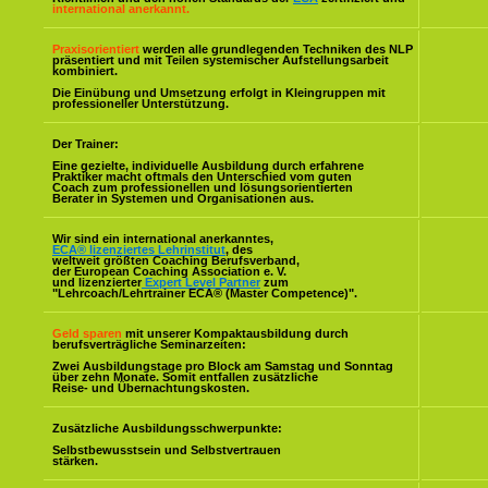
international anerkannt.
Praxisorientiert
werden alle grundlegenden Techniken des NLP
präsentiert und mit Teilen systemischer Aufstellungsarbeit
kombiniert.
Die Einübung und Umsetzung erfolgt in Kleingruppen mit
professioneller Unterstützung.
Der Trainer:
Eine gezielte, individuelle Ausbildung durch erfahrene
Praktiker macht oftmals den Unterschied vom guten
Coach zum professionellen und lösungsorientierten
Berater in Systemen und Organisationen aus.
Wir sind ein international anerkanntes,
ECA® lizenziertes Lehrinstitut
, des
weltweit größten Coaching Berufsverband,
der European Coaching Association e. V.
und lizenzierter
Expert Level Partner
zum
"Lehrcoach/Lehrtrainer ECA® (Master Competence)".
Geld sparen
mit unserer Kompaktausbildung durch
berufsverträgliche Seminarzeiten:
Zwei Ausbildungstage pro Block am Samstag und Sonntag
über zehn Monate. Somit entfallen zusätzliche
Reise- und Übernachtungskosten.
Zusätzliche Ausbildungsschwerpunkte:
Selbstbewusstsein und Selbstvertrauen
stärken.