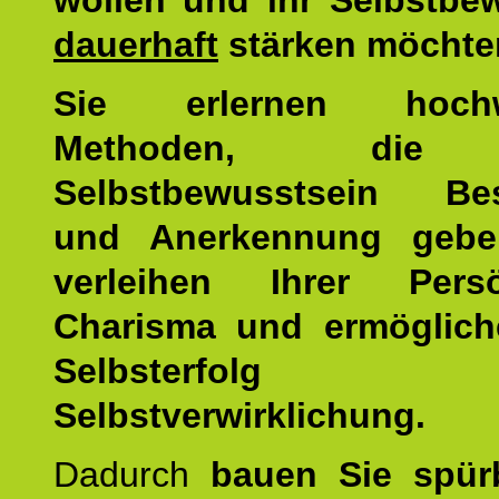
wollen und ihr Selbstbe
dauerhaft
stärken möchte
Sie erlernen hochw
Methoden, die 
Selbstbewusstsein Bes
und Anerkennung gebe
verleihen Ihrer Persön
Charisma und ermöglich
Selbsterfol
Selbstverwirklichung.
Dadurch
bauen Sie spür