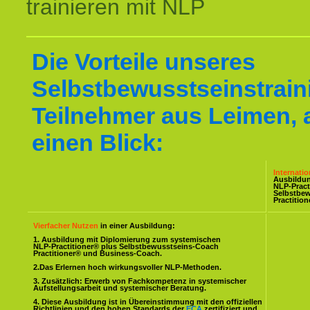
trainieren mit NLP
Die Vorteile unseres
Selbstbewusstseinstraini
Teilnehmer aus Leimen, 
einen Blick:
Internati
Ausbildu
NLP-Pract
Selbstbe
Practitio
Vierfacher Nutzen
in einer Ausbildung:
1. Ausbildung mit Diplomierung zum systemischen
NLP-Practitioner® plus Selbstbewusstseins-Coach
Practitioner® und Business-Coach.
2.Das Erlernen hoch wirkungsvoller NLP-Methoden.
3. Zusätzlich: Erwerb von Fachkompetenz in systemischer
Aufstellungsarbeit und systemischer Beratung.
4. Diese Ausbildung ist in Übereinstimmung mit den offiziellen
Richtlinien und den hohen Standards der
ECA
zertifiziert und