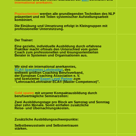
international anerkannt.
Praxisorientiert
werden alle grundlegenden Techniken des NLP
präsentiert und mit Teilen systemischer Aufstellungsarbeit
kombiniert.
Die Einübung und Umsetzung erfolgt in Kleingruppen mit
professioneller Unterstützung.
Der Trainer:
Eine gezielte, individuelle Ausbildung durch erfahrene
Praktiker macht oftmals den Unterschied vom guten
Coach zum professionellen und lösungsorientierten
Berater in Systemen und Organisationen aus.
Wir sind ein international anerkanntes,
ECA® lizenziertes Lehrinstitut
, des
weltweit größten Coaching Berufsverband,
der European Coaching Association e. V.
und lizenzierter
Expert Level Partner
zum
"Lehrcoach/Lehrtrainer ECA® (Master Competence)".
Geld sparen
mit unserer Kompaktausbildung durch
berufsverträgliche Seminarzeiten:
Zwei Ausbildungstage pro Block am Samstag und Sonntag
über zehn Monate. Somit entfallen zusätzliche
Reise- und Übernachtungskosten.
Zusätzliche Ausbildungsschwerpunkte:
Selbstbewusstsein und Selbstvertrauen
stärken.