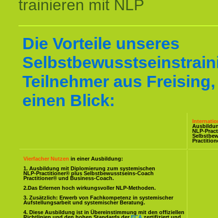
trainieren mit NLP
Die Vorteile unseres
Selbstbewusstseinstraini
Teilnehmer aus Freising,
einen Blick:
Internati
Ausbildu
NLP-Pract
Selbstbe
Practitio
Vierfacher Nutzen
in einer Ausbildung:
1. Ausbildung mit Diplomierung zum systemischen
NLP-Practitioner® plus Selbstbewusstseins-Coach
Practitioner® und Business-Coach.
2.Das Erlernen hoch wirkungsvoller NLP-Methoden.
3. Zusätzlich: Erwerb von Fachkompetenz in systemischer
Aufstellungsarbeit und systemischer Beratung.
4. Diese Ausbildung ist in Übereinstimmung mit den offiziellen
Richtlinien und den hohen Standards der
ECA
zertifiziert und