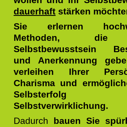
wollen und ihr Selbstbe
dauerhaft
stärken möchte
Sie erlernen hochw
Methoden, die 
Selbstbewusstsein Bes
und Anerkennung gebe
verleihen Ihrer Persön
Charisma und ermöglich
Selbsterfol
Selbstverwirklichung.
Dadurch
bauen Sie spür