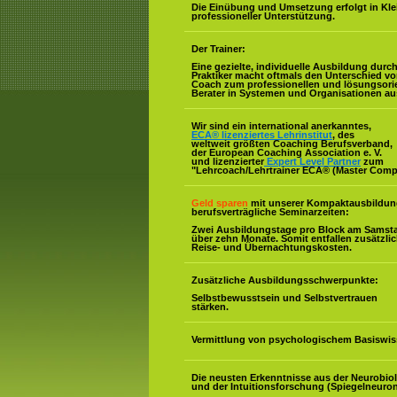
Die Einübung und Umsetzung erfolgt in Kl
professioneller Unterstützung.
Der Trainer:
Eine gezielte, individuelle Ausbildung durc
Praktiker macht oftmals den Unterschied v
Coach zum professionellen und lösungsorie
Berater in Systemen und Organisationen au
Wir sind ein international anerkanntes,
ECA® lizenziertes Lehrinstitut
, des
weltweit größten Coaching Berufsverband,
der European Coaching Association e. V.
und lizenzierter
Expert Level Partner
zum
"Lehrcoach/Lehrtrainer ECA® (Master Comp
Geld sparen
mit unserer Kompaktausbildun
berufsverträgliche Seminarzeiten:
Zwei Ausbildungstage pro Block am Samst
über zehn Monate. Somit entfallen zusätzli
Reise- und Übernachtungskosten.
Zusätzliche Ausbildungsschwerpunkte:
Selbstbewusstsein und Selbstvertrauen
stärken.
Vermittlung von psychologischem Basiswis
Die neusten Erkenntnisse aus der Neurobio
und der Intuitionsforschung (Spiegelneuron