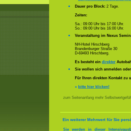
Dauer pro Block:
2 Tage.
Zeiten:
Sa.: 09:00 Uhr bis 17:00 Uhr.
So.: 09:00 Uhr bis 16:00 Uhr.
Veranstaltung im Nexus Semin
NH-Hotel Hirschberg
Brandenburger Straße 30
D-69493 Hirschberg.
Es besteht ein
direkter
Autobah
Sie wollen sich anmelden ode
Für Ihren direkten Kontakt zu 
»
bitte hier klicken!
zum Seitenanfang mehr Selbstwertgefühl
Ein weiterer Mehrwert für Sie pers
Sie werden in dieser Intensivaus