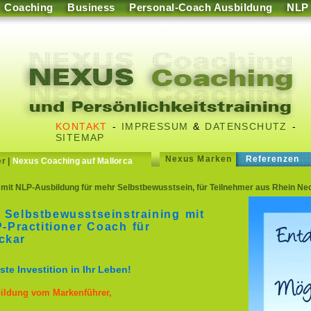
Coaching
Business
Personal-Coach Ausbildung
NLP
KONTAKT
-
IMPRESSUM
&
DATENSCHUTZ
-
SITEMAP
Nexus Marken
Referenzen
er
|
Nexus Coaching auf Mallorca
mit NLP-Ausbildung für mehr Selbstbewusstsein, für Teilnehmer aus Rhein Nec
 Selbstbewusstseinstraining mit
Practitioner Coach für
ckar
te Investition in Ihr Leben!
bildung vom Markenführer,