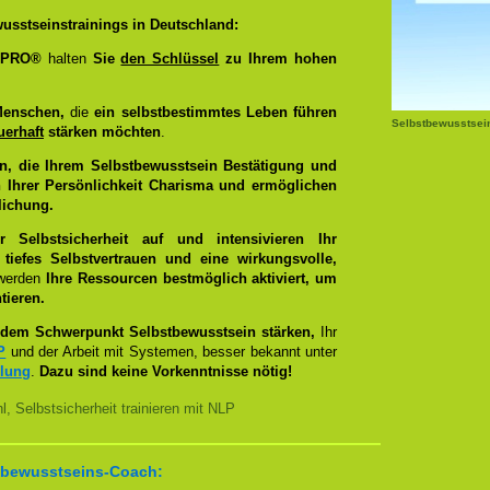
usstseinstrainings in Deutschland:
g PRO®
halten
Sie
den Schlüssel
zu Ihrem hohen
Menschen,
die
ein selbstbestimmtes Leben führen
Selbstbewusstsei
uerhaft
stärken möchten
.
n, die Ihrem Selbstbewusstsein Bestätigung und
 Ihrer Persönlichkeit Charisma und ermöglichen
lichung.
Selbstsicherheit auf und intensivieren Ihr
tiefes Selbstvertrauen und eine wirkungsvolle,
 werden
Ihre Ressourcen bestmöglich aktiviert, um
tieren.
dem Schwerpunkt Selbstbewusstsein stärken,
Ihr
P
und der Arbeit mit Systemen, besser bekannt unter
llung
.
Dazu sind keine Vorkenntnisse nötig!
, Selbstsicherheit trainieren mit NLP
bstbewusstseins-Coach: