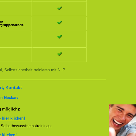
ion
rgruppenarbeit.
, Selbstsicherheit trainieren mit NLP
t, Kontakt
n Neckar:
g möglich):
e hier klicken!
Selbstbewusstseinstrainings:
r klicken!