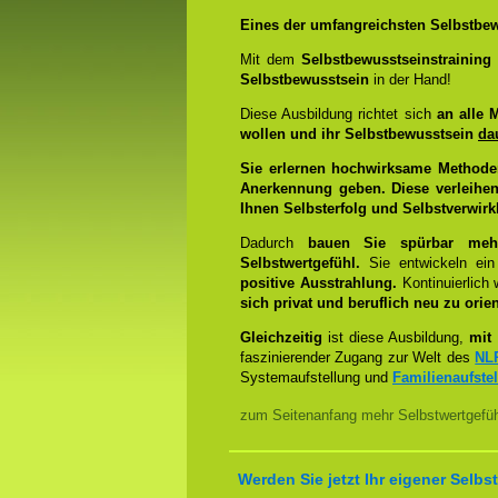
Eines der umfangreichsten Selbstbew
Mit dem
Selbstbewusstseinstrainin
Selbstbewusstsein
in der Hand!
Diese Ausbildung richtet sich
an alle 
wollen und ihr Selbstbewusstsein
da
Sie erlernen hochwirksame Methode
Anerkennung geben. Diese verleihen
Ihnen Selbsterfolg und Selbstverwirk
Dadurch
bauen Sie spürbar mehr 
Selbstwertgefühl.
Sie entwickeln ein
positive Ausstrahlung.
Kontinuierlich
sich privat und beruflich neu zu orien
Gleichzeitig
ist diese Ausbildung,
mit 
faszinierender Zugang zur Welt des
NL
Systemaufstellung und
Familienaufste
zum Seitenanfang mehr Selbstwertgefühl
Werden Sie jetzt Ihr eigener Sel