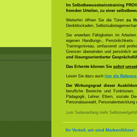
Im Selbstbewusstseinstraining PRO
fremden Urteilen, zu einer selbstbew
Weiterhin öffnen Sie die Türen
zu Ih
Denkblockaden, Selbstsabotagemechani
Sie erwerben Fähigkeiten im Arbeiten
eigenen Handlungs-, Persönlichkeits
Trainingsniveau, umfassend und profes
Grenzen überwinden und persönlich 
und lösungsorientierter Gesprächsfü
Das Erlernte können Sie
sofort
umset
Lesen Sie dazu auch
hier die Referen
Der Wirkungsgrad dieser Ausbildu
berufliche Bereiche und Funktionen,
Pädagogik, Lehrer, Eltern, soziale Di
Personalauswahl, Personalentwicklung u
zum Seitenanfang mehr Selbstwertgefühl
Ihr Vorteil, wir sind Markenführer: