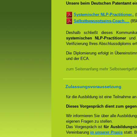
Unsere beim Deutschen Patentamt ein
Systemischer NLP-Practitioner..
(
Selbstbewusstseins-Coach....
(850
Deshalb schließt dieses Kommunik
systemischen NLP-Practitioner
un
Verifizierung Ihres Abschlussdiploms e
Die Diplomierung erfolgt in Übereins
und der ECA.
zum Seitenanfang mehr Selbstwertgefühl
Zulassungsvoraussetzung
für die Ausbildung ist eine Teilnahme a
Dieses Vorgespräch dient zum gegen
Wir informieren Sie über alle Ausbildu
eigenen Fragen zu stellen.
Das Vorgespräch ist
für Ausbildungsin
Vereinbarung
in unserer Praxis
statt. B