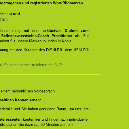
getragenen und registrierten Wort/Bildmarken
850 kb)
und
 kb).
ationstraining mit dem
exklusiven Diplom zum
d
Selbstbewusstseins-Coach Practitioner ab.
Zur
rhalten Sie unsere Markenurkunden in Kopie.
timmung mit den Kriterien des DISNLP®, dem IISNLP®
, Selbstsicherheit trainieren mit NLP
n einem persönlichen Vorgespräch.
seitigen Kennenlernen:
ngsdetails und Sie haben genügend Raum, um uns Ihre
teressenten kostenfrei
und findet nach individueller
itte planen Sie dazu ca. 60 Minuten Zeit ein.