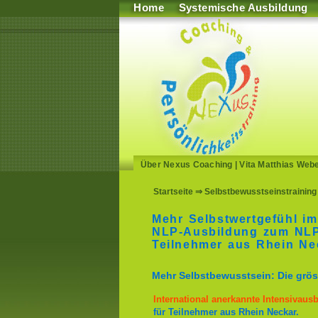
Home
Systemische Ausbildung
Über Nexus Coaching
|
Vita Matthias Web
Startseite
⇒ Selbstbewusstseinstraining 
Mehr Selbstwertgefühl im
NLP-Ausbildung zum NLP-
Teilnehmer aus Rhein Ne
Mehr Selbstbewusstsein: Die gröss
International anerkannte Intensivaus
für Teilnehmer aus Rhein Neckar.