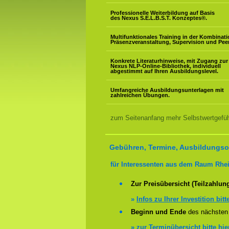
Professionelle Weiterbildung auf Basis
des Nexus S.E.L.B.S.T. Konzeptes
®
.
Multifunktionales Training in der Kombinat
Präsenzveranstaltung, Supervision und Pee
Konkrete Literaturhinweise, mit Zugang zur
Nexus NLP-Online-Bibliothek, individuell
abgestimmt auf Ihren Ausbildungslevel.
Umfangreiche Ausbildungsunterlagen mit
zahlreichen Übungen.
zum Seitenanfang mehr Selbstwertgefühl
Gebühren, Termine, Ausbildungsor
für Interessenten aus dem Raum Rhei
Zur Preisübersicht (Teilzahlun
»
Infos zu Ihrer Investition bitt
Beginn und Ende
des nächsten 
»
zur Terminübersicht bitte hie