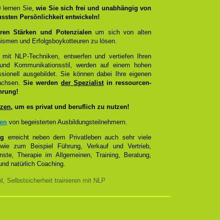
®
lernen Sie,
wie Sie sich frei und unabhängig von
ussten Persönlichkeit entwickeln!
ren Stärken und Potenzialen
um sich von alten
smen und Erfolgsboykotteuren zu lösen.
 mit NLP-Techniken, entwerfen und vertiefen Ihren
- und Kommunikationsstil, werden auf einem hohen
sionell ausgebildet. Sie können dabei Ihre eigenen
wachsen.
Sie werden
der Spezialist
in ressourcen-
hrung!
zen
, um es privat und beruflich zu nutzen!
zen
von begeisterten Ausbildungsteilnehmern.
ng
erreicht neben dem Privatleben auch sehr viele
 wie zum Beispiel Führung, Verkauf und Vertrieb,
enste, Therapie im Allgemeinen, Training, Beratung,
nd natürlich Coaching.
, Selbstsicherheit trainieren mit NLP