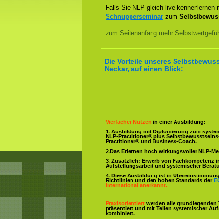
Falls Sie NLP gleich live kennenlernen
Schnupperseminar
zum
Selbstbewuss
zum Seitenanfang mehr Selbstwertgefühl
Die Vorteile unseres Selbstbewuss
Neckar, auf einen Blick:
Vierfacher Nutzen
in einer Ausbildung:
1. Ausbildung mit Diplomierung zum syste
NLP-Practitioner® plus Selbstbewusstsein
Practitioner® und Business-Coach.
2.Das Erlernen hoch wirkungsvoller NLP-M
3. Zusätzlich: Erwerb von Fachkompetenz i
Aufstellungsarbeit und systemischer Berat
4. Diese Ausbildung ist in Übereinstimmung 
Richtlinien und den hohen Standards der
E
international anerkannt.
Praxisorientiert
werden alle grundlegenden 
präsentiert und mit Teilen systemischer Auf
kombiniert.