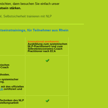
 möchten, dann besuchen Sie einfach unser
tsein stärken.
, Selbstsicherheit trainieren mit NLP
tseinstrainings, für Teilnehmer aus Rhein
International anerkannte
Ausbildung zum systemischen
NLP-Practitioner
® und zum
Selbstbewusstseins-Coach
Practitioner nach
ECA
mischen
s-Coach
ethoden.
n systemischer
ung.
mit den offiziellen
CA
zertifiziert und
Techniken des NLP
stellungsarbeit