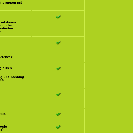
eingruppen mit
h erfahrene
om guten
ntierten
s.
etence)".
g durch
ag und Sonntag
che
sen.
logie
e).