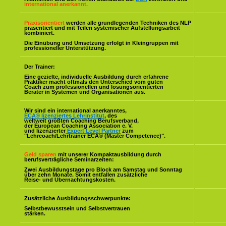
international anerkannt.
Praxisorientiert
werden alle grundlegenden Techniken des NLP
präsentiert und mit Teilen systemischer Aufstellungsarbeit
kombiniert.
Die Einübung und Umsetzung erfolgt in Kleingruppen mit
professioneller Unterstützung.
Der Trainer:
Eine gezielte, individuelle Ausbildung durch erfahrene
Praktiker macht oftmals den Unterschied vom guten
Coach zum professionellen und lösungsorientierten
Berater in Systemen und Organisationen aus.
Wir sind ein international anerkanntes,
ECA® lizenziertes Lehrinstitut
, des
weltweit größten Coaching Berufsverband,
der European Coaching Association e. V.
und lizenzierter
Expert Level Partner
zum
"Lehrcoach/Lehrtrainer ECA® (Master Competence)".
Geld sparen
mit unserer Kompaktausbildung durch
berufsverträgliche Seminarzeiten:
Zwei Ausbildungstage pro Block am Samstag und Sonntag
über zehn Monate. Somit entfallen zusätzliche
Reise- und Übernachtungskosten.
Zusätzliche Ausbildungsschwerpunkte:
Selbstbewusstsein und Selbstvertrauen
stärken.