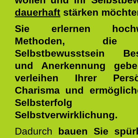
wollen und ihr Selbstbe
dauerhaft
stärken möchte
Sie erlernen hochw
Methoden, die 
Selbstbewusstsein Bes
und Anerkennung gebe
verleihen Ihrer Persön
Charisma und ermöglich
Selbsterfol
Selbstverwirklichung.
Dadurch
bauen Sie spür