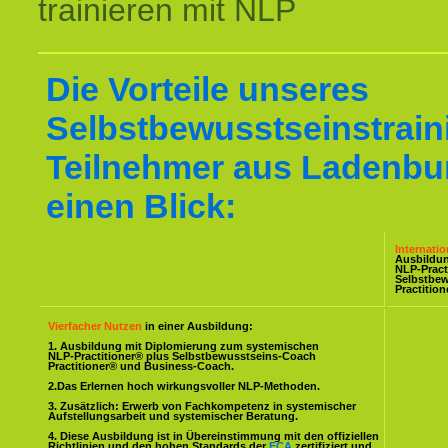
trainieren mit NLP
Die Vorteile unseres
Selbstbewusstseinstraini
Teilnehmer aus Ladenbur
einen Blick:
Internati
Ausbildu
NLP-Pract
Selbstbe
Practitio
Vierfacher Nutzen
in einer Ausbildung:
1. Ausbildung mit Diplomierung zum systemischen
NLP-Practitioner® plus Selbstbewusstseins-Coach
Practitioner® und Business-Coach.
2.Das Erlernen hoch wirkungsvoller NLP-Methoden.
3. Zusätzlich: Erwerb von Fachkompetenz in systemischer
Aufstellungsarbeit und systemischer Beratung.
4. Diese Ausbildung ist in Übereinstimmung mit den offiziellen
Richtlinien und den hohen Standards der
ECA
zertifiziert und