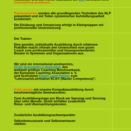
international anerkannt.
Praxisorientiert
werden alle grundlegenden Techniken des NLP
präsentiert und mit Teilen systemischer Aufstellungsarbeit
kombiniert.
Die Einübung und Umsetzung erfolgt in Kleingruppen mit
professioneller Unterstützung.
Der Trainer:
Eine gezielte, individuelle Ausbildung durch erfahrene
Praktiker macht oftmals den Unterschied vom guten
Coach zum professionellen und lösungsorientierten
Berater in Systemen und Organisationen aus.
Wir sind ein international anerkanntes,
ECA® lizenziertes Lehrinstitut
, des
weltweit größten Coaching Berufsverband,
der European Coaching Association e. V.
und lizenzierter
Expert Level Partner
zum
"Lehrcoach/Lehrtrainer ECA® (Master Competence)".
Geld sparen
mit unserer Kompaktausbildung durch
berufsverträgliche Seminarzeiten:
Zwei Ausbildungstage pro Block am Samstag und Sonntag
über zehn Monate. Somit entfallen zusätzliche
Reise- und Übernachtungskosten.
Zusätzliche Ausbildungsschwerpunkte:
Selbstbewusstsein und Selbstvertrauen
stärken.