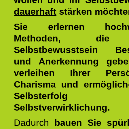
wollen und ihr Selbstbe
dauerhaft
stärken möchte
Sie erlernen hochw
Methoden, die 
Selbstbewusstsein Bes
und Anerkennung gebe
verleihen Ihrer Persön
Charisma und ermöglich
Selbsterfol
Selbstverwirklichung.
Dadurch
bauen Sie spür