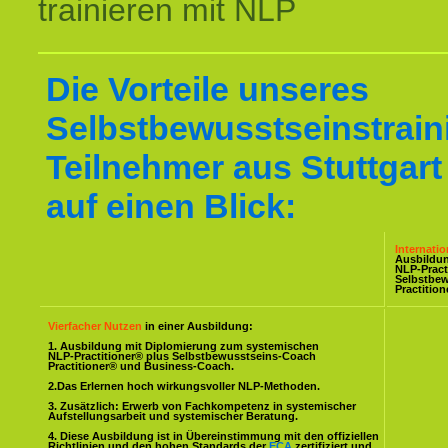
trainieren mit NLP
Die Vorteile unseres
Selbstbewusstseinstraini
Teilnehmer aus Stuttgart
auf einen Blick:
Internati
Ausbildu
NLP-Pract
Selbstbe
Practitio
Vierfacher Nutzen
in einer Ausbildung:
1. Ausbildung mit Diplomierung zum systemischen
NLP-Practitioner® plus Selbstbewusstseins-Coach
Practitioner® und Business-Coach.
2.Das Erlernen hoch wirkungsvoller NLP-Methoden.
3. Zusätzlich: Erwerb von Fachkompetenz in systemischer
Aufstellungsarbeit und systemischer Beratung.
4. Diese Ausbildung ist in Übereinstimmung mit den offiziellen
Richtlinien und den hohen Standards der
ECA
zertifiziert und