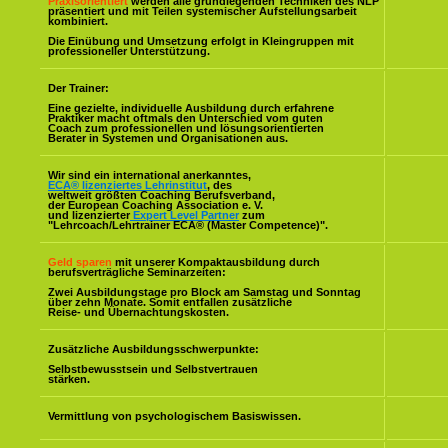
Praxisorientiert
werden alle grundlegenden Techniken des NLP
präsentiert und mit Teilen systemischer Aufstellungsarbeit
kombiniert.
Die Einübung und Umsetzung erfolgt in Kleingruppen mit
professioneller Unterstützung.
Der Trainer:
Eine gezielte, individuelle Ausbildung durch erfahrene
Praktiker macht oftmals den Unterschied vom guten
Coach zum professionellen und lösungsorientierten
Berater in Systemen und Organisationen aus.
Wir sind ein international anerkanntes,
ECA® lizenziertes Lehrinstitut
, des
weltweit größten Coaching Berufsverband,
der European Coaching Association e. V.
und lizenzierter
Expert Level Partner
zum
"Lehrcoach/Lehrtrainer ECA® (Master Competence)".
Geld sparen
mit unserer Kompaktausbildung durch
berufsverträgliche Seminarzeiten:
Zwei Ausbildungstage pro Block am Samstag und Sonntag
über zehn Monate. Somit entfallen zusätzliche
Reise- und Übernachtungskosten.
Zusätzliche Ausbildungsschwerpunkte:
Selbstbewusstsein und Selbstvertrauen
stärken.
Vermittlung von psychologischem Basiswissen.