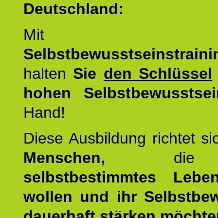
Deutschland:
Mit d
Selbstbewusstseinstrai
halten
Sie
den Schlüssel
hohen Selbstbewusstsei
Hand!
Diese Ausbildung richtet s
Menschen,
di
selbstbestimmtes Lebe
wollen und ihr Selbstbe
dauerhaft
stärken möchte