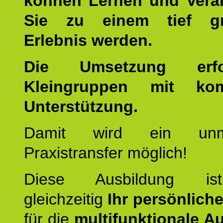
können Lernen und Verä
Sie zu einem tief gr
Erlebnis werden.
Die Umsetzung erf
Kleingruppen mit kom
Unterstützung.
Damit wird ein unmit
Praxistransfer möglich!
Diese Ausbildung is
gleichzeitig
Ihr persönlich
für die
multifunktionale A