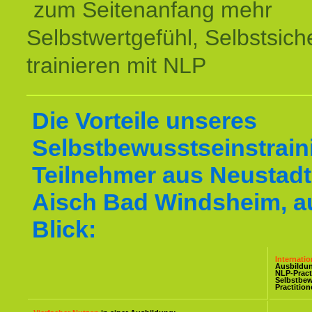
zum Seitenanfang mehr
Selbstwertgefühl, Selbstsich
trainieren mit NLP
Die Vorteile unseres
Selbstbewusstseinstraini
Teilnehmer aus Neustadt
Aisch Bad Windsheim, au
Blick:
Internati
Ausbildu
NLP-Pract
Selbstbe
Practitio