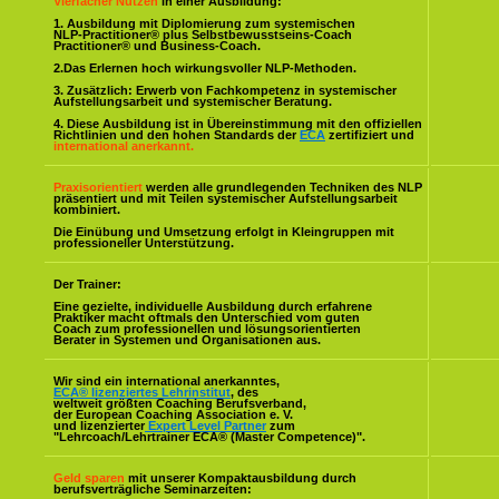
Vierfacher Nutzen
in einer Ausbildung:
1. Ausbildung mit Diplomierung zum systemischen
NLP-Practitioner® plus Selbstbewusstseins-Coach
Practitioner® und Business-Coach.
2.Das Erlernen hoch wirkungsvoller NLP-Methoden.
3. Zusätzlich: Erwerb von Fachkompetenz in systemischer
Aufstellungsarbeit und systemischer Beratung.
4. Diese Ausbildung ist in Übereinstimmung mit den offiziellen
Richtlinien und den hohen Standards der
ECA
zertifiziert und
international anerkannt.
Praxisorientiert
werden alle grundlegenden Techniken des NLP
präsentiert und mit Teilen systemischer Aufstellungsarbeit
kombiniert.
Die Einübung und Umsetzung erfolgt in Kleingruppen mit
professioneller Unterstützung.
Der Trainer:
Eine gezielte, individuelle Ausbildung durch erfahrene
Praktiker macht oftmals den Unterschied vom guten
Coach zum professionellen und lösungsorientierten
Berater in Systemen und Organisationen aus.
Wir sind ein international anerkanntes,
ECA® lizenziertes Lehrinstitut
, des
weltweit größten Coaching Berufsverband,
der European Coaching Association e. V.
und lizenzierter
Expert Level Partner
zum
"Lehrcoach/Lehrtrainer ECA® (Master Competence)".
Geld sparen
mit unserer Kompaktausbildung durch
berufsverträgliche Seminarzeiten: