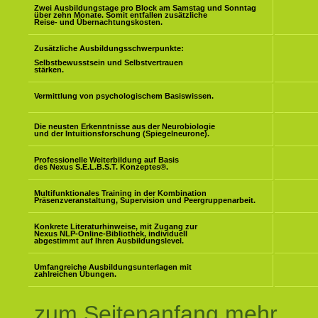
Zwei Ausbildungstage pro Block am Samstag und Sonntag
über zehn Monate. Somit entfallen zusätzliche
Reise- und Übernachtungskosten.
Zusätzliche Ausbildungsschwerpunkte:
Selbstbewusstsein und Selbstvertrauen
stärken.
Vermittlung von psychologischem Basiswissen.
Die neusten Erkenntnisse aus der Neurobiologie
und der Intuitionsforschung (Spiegelneurone).
Professionelle Weiterbildung auf Basis
des Nexus S.E.L.B.S.T. Konzeptes
®
.
Multifunktionales Training in der Kombination
Präsenzveranstaltung, Supervision und Peergruppenarbeit.
Konkrete Literaturhinweise, mit Zugang zur
Nexus NLP-Online-Bibliothek, individuell
abgestimmt auf Ihren Ausbildungslevel.
Umfangreiche Ausbildungsunterlagen mit
zahlreichen Übungen.
zum Seitenanfang mehr